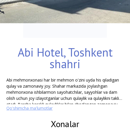
Abi Hotel, Toshkent
shahri
Abi mehmonxonasi har bir mehmon o'zini uyda his qiladigan
qulay va zamonaviy joy. Shahar markazida joylashgan
mehmonxona ishbilarmon sayohatchilar, sayyohlar va dam
olish uchun joy izlayotganlar uchun qulaylik va qulaylikni taklif
etadi. Barcha kerakli qulayliklar bilan jihozlangan zamonaviy
Qo'shimcha ma'lumotlar
xonalar qulaylik va osoyishtalik muhitini yaratadi.
Xonalar