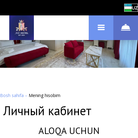
UZ
Bosh sahifa
–
Mening hisobim
Личный кабинет
ALOQA UCHUN